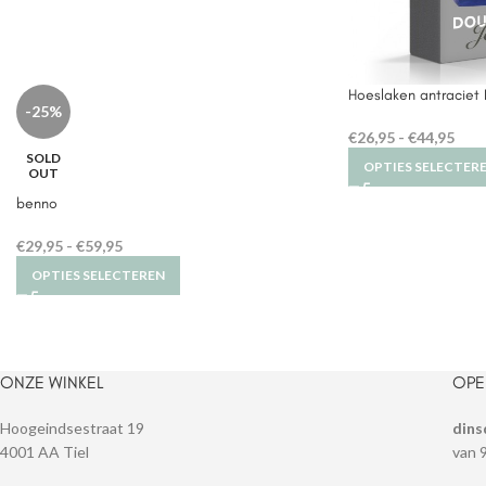
Hoeslaken antraciet 
-25%
€
26,95
-
€
44,95
SOLD
OPTIES SELECTER
OUT
benno
€
29,95
-
€
59,95
OPTIES SELECTEREN
ONZE WINKEL
OPE
Hoogeindsestraat 19
dins
4001 AA Tiel
van 