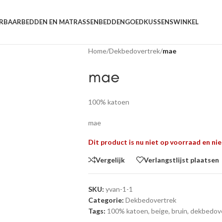
ERBAAR
BEDDEN EN MATRASSEN
BEDDENGOED
KUSSENS
WINKEL
Home
/
Dekbedovertrek
/
mae
mae
100% katoen
mae
Dit product is nu niet op voorraad en nie
Vergelijk
Verlangstlijst plaatsen
SKU:
yvan-1-1
Categorie:
Dekbedovertrek
Tags:
100% katoen
,
beige
,
bruin
,
dekbedov