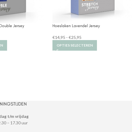
Double Jersey
Hoeslaken Lavendel Jersey
€
14,95
-
€
25,95
EN
OPTIES SELECTEREN
NINGSTIJDEN
dag t/m vrijdag
9.30 – 17.30 uur