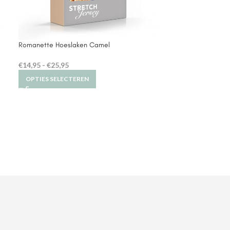
Romanette Hoeslaken Camel
€
14,95
-
€
25,95
OPTIES SELECTEREN