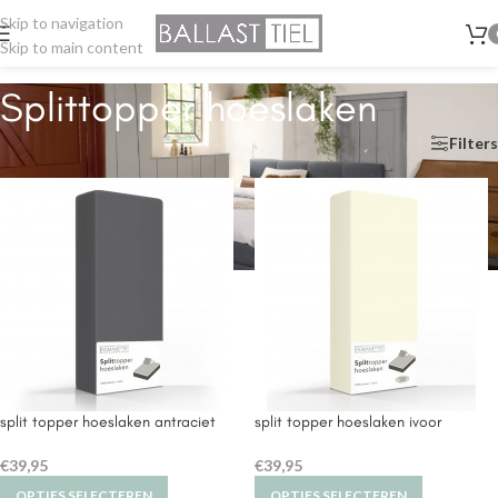
Skip to navigation
Skip to main content
Splittopper hoeslaken
Home
/
Hoeslaken
/
Splittopper hoeslaken
Filters
split topper hoeslaken antraciet
split topper hoeslaken ivoor
€
39,95
€
39,95
OPTIES SELECTEREN
OPTIES SELECTEREN