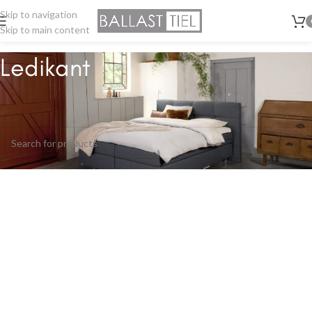
Skip to navigation
Skip to main content
Ledikant
Home
/
Bedden
/
Ledikant
Geen producten gevonden die aan je selectie voldoen.