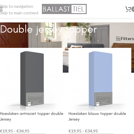
Skip to navigation
Skip to main content
Double jersey topper
Home
/
Hoeslaken
/
Double jersey topper
Filters
Hoeslaken antraciet topper double
Hoeslaken blauw topper double
Jersey
Jersey
€
19,95
-
€
34,95
€
19,95
-
€
34,95