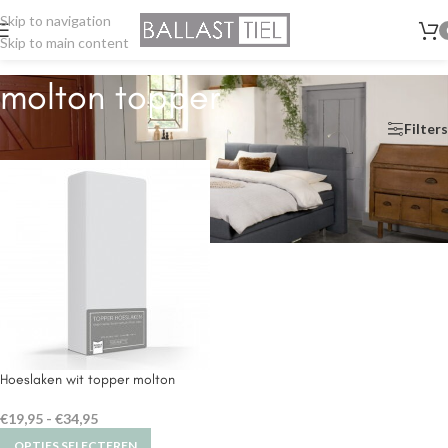
Skip to navigation
Skip to main content
molton topper
Home
/
Hoeslaken
/
molton topper
Filters
Hoeslaken wit topper molton
€
19,95
-
€
34,95
OPTIES SELECTEREN