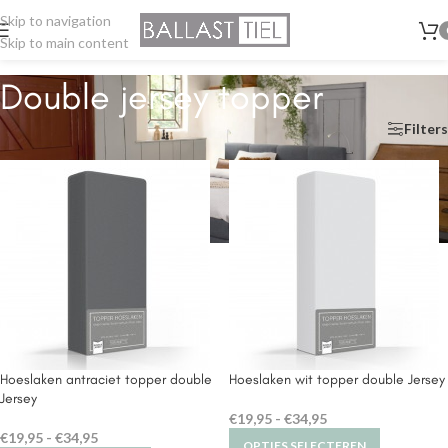
Skip to navigation
Skip to main content
Double jersey topper
Home
/
Hoeslaken
/
Double jersey topper
Filters
Hoeslaken antraciet topper double
Hoeslaken wit topper double Jersey
Jersey
€
19,95
-
€
34,95
€
19,95
-
€
34,95
OPTIES SELECTEREN