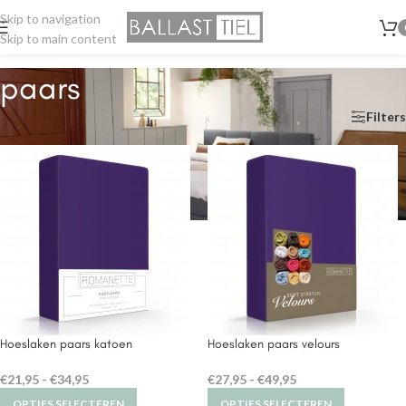
Skip to navigation
Skip to main content
paars
Home
/
Producten getagged “paars”
Filters
Hoeslaken paars katoen
Hoeslaken paars velours
€
21,95
-
€
34,95
€
27,95
-
€
49,95
OPTIES SELECTEREN
OPTIES SELECTEREN