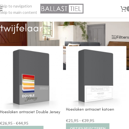
Skip to navigation
Skip to main content
twijfelaar
Home
/
Producten getagged “twijfelaar”
/
Pagina 2
Filters
Hoeslaken antraciet katoen
Hoeslaken antraciet Double Jersey
€
21,95
-
€
39,95
€
26,95
-
€
44,95
OPTIES SELECTEREN