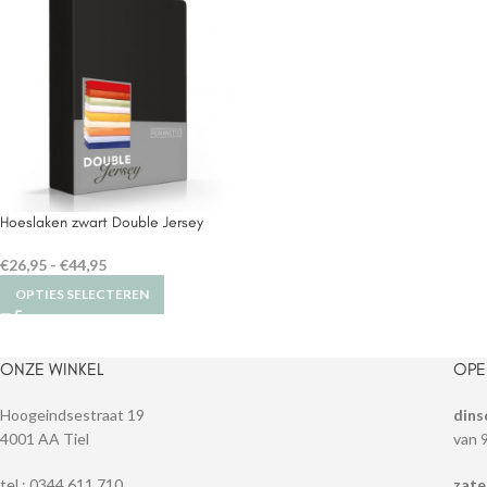
Hoeslaken zwart Double Jersey
€
26,95
-
€
44,95
OPTIES SELECTEREN
ONZE WINKEL
OPE
Hoogeindsestraat 19
dins
4001 AA Tiel
van 
tel.: 0344 611 710
zate