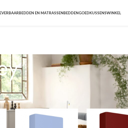
LEVERBAAR
BEDDEN EN MATRASSEN
BEDDENGOED
KUSSENS
WINKEL
ey