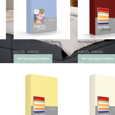
Hoeslaken bleu Double Jersey
Hoeslaken bordeaux Do
€
23,95
-
€
39,95
€
26,95
-
€
44,95
OPTIES SELECTEREN
OPTIES SELECTEREN