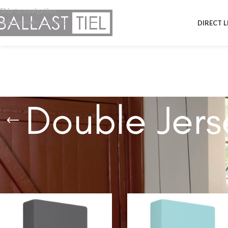
Skip to navigation
Skip to main content
DIRECT 
Double Jers
Hoeslakens Double Jersey
Home
/
Hoeslaken
/
Double Jersey