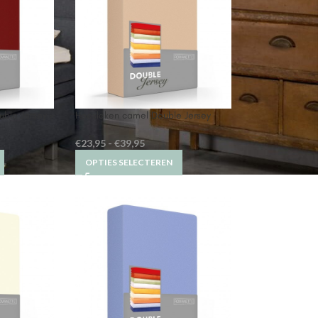
uble Jersey
Hoeslaken camel Double Jersey
€
23,95
-
€
39,95
OPTIES SELECTEREN