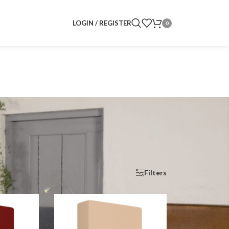
LOGIN / REGISTER
0
Toon
9
24
36
Filters