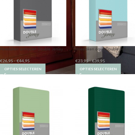
Hoeslaken antraciet Double Jersey
Hoeslaken aqua Double Jersey
€
26,95
-
€
44,95
€
23,95
-
€
39,95
OPTIES SELECTEREN
OPTIES SELECTEREN