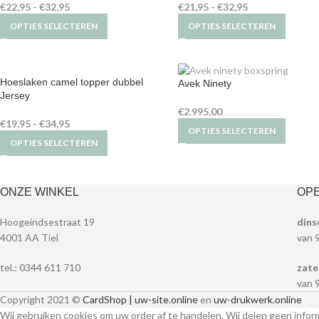
€
22,95
-
€
32,95
€
21,95
-
€
32,95
OPTIES SELECTEREN
OPTIES SELECTEREN
Hoeslaken camel topper dubbel
Avek Ninety
Jersey
€
2.995,00
€
19,95
-
€
34,95
OPTIES SELECTEREN
OPTIES SELECTEREN
ONZE WINKEL
OPE
Hoogeindsestraat 19
dins
4001 AA Tiel
van 
tel.: 0344 611 710
zate
van 
Copyright 2021 ©
CardShop | uw-site.online
en
uw-drukwerk.online
Wij gebruiken cookies om uw order af te handelen. Wij delen geen infor