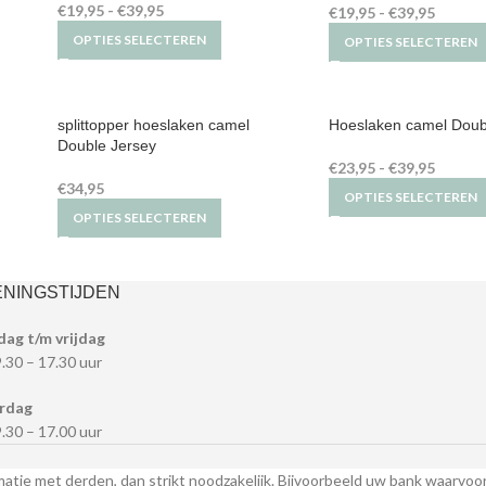
€
19,95
-
€
39,95
€
19,95
-
€
39,95
OPTIES SELECTEREN
OPTIES SELECTEREN
splittopper hoeslaken camel
Hoeslaken camel Doub
Double Jersey
€
23,95
-
€
39,95
€
34,95
OPTIES SELECTEREN
OPTIES SELECTEREN
NINGSTIJDEN
dag t/m vrijdag
9.30 – 17.30 uur
rdag
9.30 – 17.00 uur
matie met derden, dan strikt noodzakelijk. Bijvoorbeeld uw bank waarvoo