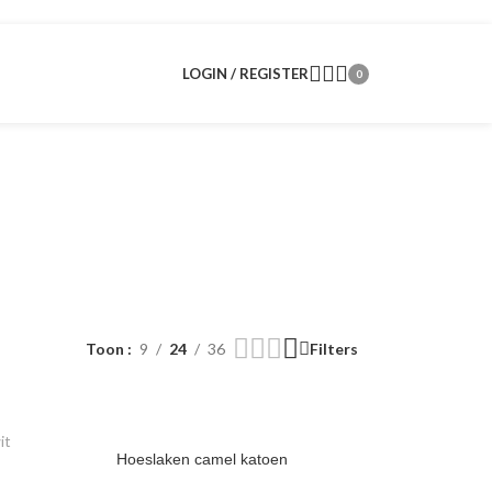
LOGIN / REGISTER
0
Toon
9
24
36
Filters
Hoeslaken camel katoen